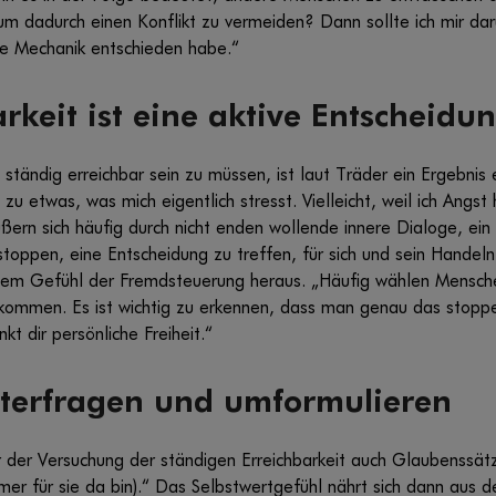
um dadurch einen Konflikt zu vermeiden? Dann sollte ich mir darü
e Mechanik entschieden habe.“
rkeit ist eine aktive Entscheidu
ständig erreichbar sein zu müssen, ist laut Träder ein Ergebnis e
zu etwas, was mich eigentlich stresst. Vielleicht, weil ich Angs
ern sich häufig durch nicht enden wollende innere Dialoge, ei
toppen, eine Entscheidung zu treffen, für sich und sein Handel
em Gefühl der Fremdsteuerung heraus. „Häufig wählen Menschen
tkommen. Es ist wichtig zu erkennen, dass man genau das stoppe
kt dir persönliche Freiheit.“
nterfragen und umformulieren
 der Versuchung der ständigen Erreichbarkeit auch Glaubenssätz
mer für sie da bin).“ Das Selbstwertgefühl nährt sich dann aus