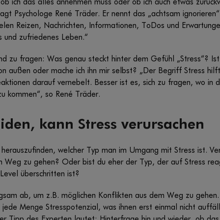
 ob ich das alles annehmen muss oder ob ich auch etwas zurück
sagt Psychologe René Träder. Er nennt das „achtsam ignorieren
ielen Reizen, Nachrichten, Informationen, ToDos und Erwartungen 
s und zufriedenes Leben.“
n und zu fragen: Was genau steckt hinter dem Gefühl „Stress“? Ist
außen oder mache ich ihn mir selbst? „Der Begriff Stress hilft 
eaktionen darauf vernebelt. Besser ist es, sich zu fragen, wo i
 zu kommen“, so René Träder.
eiden, kann Stress verursachen
bst herauszufinden, welcher Typ man im Umgang mit Stress ist. Ve
Weg zu gehen? Oder bist du eher der Typ, der auf Stress reagie
Level überschritten ist?
rgsam ab, um z.B. möglichen Konflikten aus dem Weg zu gehen. 
ede Menge Stresspotenzial, was ihnen erst einmal nicht auffällt,
er Tipp des Experten lautet: Hinterfrage hin und wieder, ob das