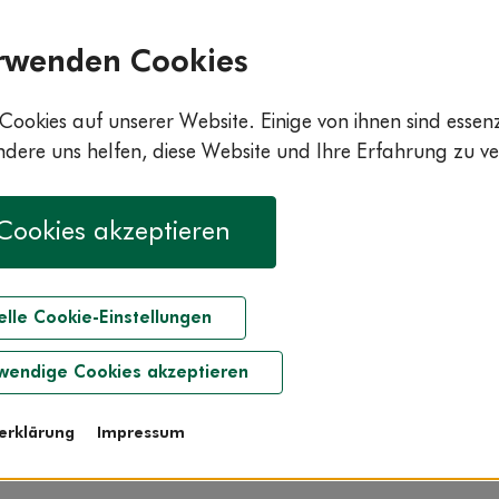
rwenden Cookies
Cookies auf unserer Website. Einige von ihnen sind essenzi
ere uns helfen, diese Website und Ihre Erfahrung zu ve
 Cookies akzeptieren
Startseite
Grundlagen
elle Cookie-Einstellungen
ge Erreichbarkeit Stress 
wie du damit umgehst
wendige Cookies akzeptieren
erklärung
Impressum
esezeit: 3:00 min.