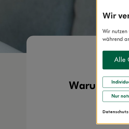
Wir ve
Wir nutzen 
während and
Alle
Individu
Warum ständi
Nur not
Datenschutz
Artikel
L