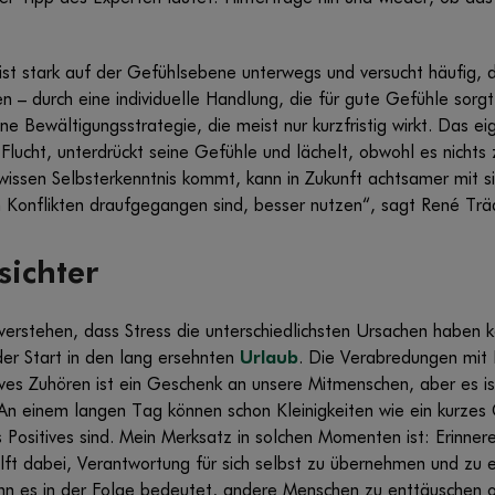
, ist stark auf der Gefühlsebene unterwegs und versucht häufig,
n – durch eine individuelle Handlung, die für gute Gefühle sorg
e Bewältigungsstrategie, die meist nur kurzfristig wirkt. Das eig
Flucht, unterdrückt seine Gefühle und lächelt, obwohl es nichts 
ewissen Selbsterkenntnis kommt, kann in Zukunft achtsamer mit 
n Konflikten draufgegangen sind, besser nutzen“, sagt René Trä
sichter
 verstehen, dass Stress die unterschiedlichsten Ursachen haben 
er Start in den lang ersehnten
Urlaub
. Die Verabredungen mit
ves Zuhören ist ein Geschenk an unsere Mitmenschen, aber es is
An einem langen Tag können schon Kleinigkeiten wie ein kurzes 
Positives sind. Mein Merksatz in solchen Momenten ist: Erinner
hilft dabei, Verantwortung für sich selbst zu übernehmen und zu 
wenn es in der Folge bedeutet, andere Menschen zu enttäuschen o