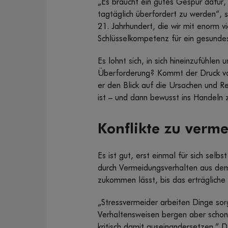
„Es braucht ein gutes Gespür dafür,
tagtäglich überfordert zu werden“, 
21. Jahrhundert, die wir mit enorm v
Schlüsselkompetenz für ein gesunde
Es lohnt sich, in sich hineinzufühle
Überforderung? Kommt der Druck von 
er den Blick auf die Ursachen und R
ist – und dann bewusst ins Handeln
Konflikte zu verm
Es ist gut, erst einmal für sich sel
durch Vermeidungsverhalten aus dem 
zukommen lässt, bis das erträgliche 
„Stressvermeider arbeiten Dinge so
Verhaltensweisen bergen aber schon j
kritisch damit auseinandersetzen.“ D