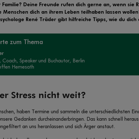
er Familie? Deine Freunde rufen dich gerne an, wenn si
viele Menschen dich an ihrem Leben teilhaben lassen wollen
? Psychologe René Träder gibt hilfreiche Tipps, wie du dic
erte zum Thema
er
, Coach, Speaker und Buchautor, Berlin
effen Hemesath
er Stress nicht weit?
enschen, haben Termine und sammeln die unterschiedlichsten Eind
 unsere Gedanken durcheinanderbringen. Das kann schnell herau
ungefiltert an uns heranlassen und sich Ärger anstaut.