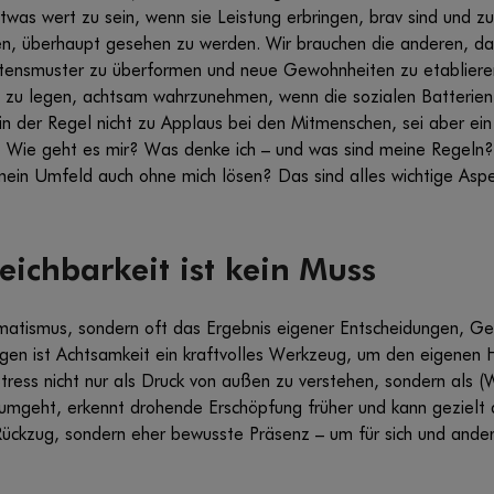
twas wert zu sein, wenn sie Leistung erbringen, brav sind und z
en, überhaupt gesehen zu werden. Wir brauchen die anderen, dam
haltensmuster zu überformen und neue Gewohnheiten zu etablie
zu legen, achtsam wahrzunehmen, wenn die sozialen Batterien 
n der Regel nicht zu Applaus bei den Mitmenschen, sei aber ein 
 Wie geht es mir? Was denke ich – und was sind meine Regeln?
ein Umfeld auch ohne mich lösen? Das sind alles wichtige Asp
reichbarkeit ist kein Muss
tomatismus, sondern oft das Ergebnis eigener Entscheidungen, 
ngen ist Achtsamkeit ein kraftvolles Werkzeug, um den eigenen
Stress nicht nur als Druck von außen zu verstehen, sondern als (
umgeht, erkennt drohende Erschöpfung früher und kann gezielt 
Rückzug, sondern eher bewusste Präsenz – um für sich und ande