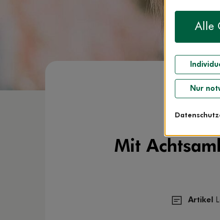
Alle
Individu
Nur not
Datenschutz
Mit Achtsamk
Artikel
L