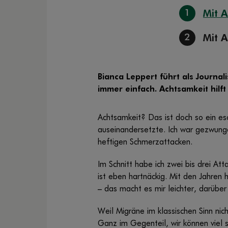
1
Mit 
2
Mit A
Bianca Leppert führt als Journal
immer einfach. Achtsamkeit hilft
Achtsamkeit? Das ist doch so ein e
auseinandersetzte. Ich war gezwunge
heftigen Schmerzattacken.
Im Schnitt habe ich zwei bis drei At
ist eben hartnäckig. Mit den Jahren 
– das macht es mir leichter, darüber
Weil Migräne im klassischen Sinn nich
Ganz im Gegenteil, wir können viel s