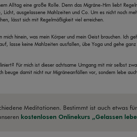
nem Alltag eine große Rolle. Denn das Migräne-Hirn liebt Regelm
e, Licht, ausgelassene Mahlzeiten und Co. Um es nicht noch me
hen, lässt sich mit Regelmäßigkeit viel erreichen.
n mich hinein, was mein Körper und mein Geist brauchen. Ich g
 auf, lasse keine Mahlzeiten ausfallen, übe Yoga und gehe gan
zipliniert? Für mich ist dieser achtsame Umgang mit mir selbst 
ch beuge damit nicht nur Migräneanfällen vor, sondern lebe au
schiedene Meditationen. Bestimmt ist auch etwas fü
 unseren
kostenlosen Onlinekurs „Gelassen leb