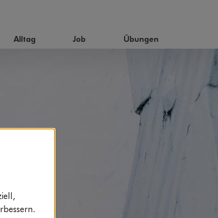
Alltag
Job
Übungen
ell,
rbessern.