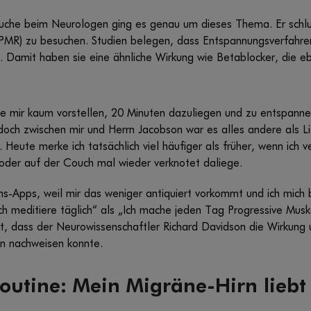
che beim Neurologen ging es genau um dieses Thema. Er schlug 
MR) zu besuchen. Studien belegen, dass Entspannungsverfahre
. Damit haben sie eine ähnliche Wirkung wie Betablocker, die e
e mir kaum vorstellen, 20 Minuten dazuliegen und zu entspanne
doch zwischen mir und Herrn Jacobson war es alles andere als Li
 Heute merke ich tatsächlich viel häufiger als früher, wenn ich v
 oder auf der Couch mal wieder verknotet daliege.
ons-Apps, weil mir das weniger antiquiert vorkommt und ich mich 
Ich meditiere täglich“ als „Ich mache jeden Tag Progressive Mu
t, dass der Neurowissenschaftler Richard Davidson die Wirkung 
en nachweisen konnte.
Routine: Mein Migräne-Hirn lieb