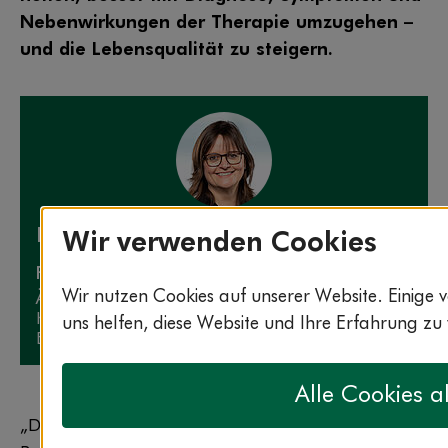
Nebenwirkungen der Therapie umzugehen –
und die Lebensqualität zu steigern.
Die Expertin zum Thema
Wir verwenden Cookies
PD Dr. Petra Voiß
Wir nutzen Cookies auf unserer Website. Einige 
Ärztliche Leitung Integrative Onkologie an den
KEM
uns helfen, diese Website und Ihre Erfahrung zu
Evang. Kliniken Essen-Mitte
Alle Cookies a
„Die Diagnose Krebs ist wie ein Erdbeben: Viele