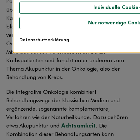
Patienten werden davon überrascht, sind
Individuelle Cookie
überwältigt und gehen dann schnell in den
Kampfmodus“, erzählt PD Dr. Petra Voiß. Oft
Nur notwendige Cook
bleibt wenig Raum, um den ersten Schock zu
verarbeiten. Die Ärztliche Leiterin der Integrativen
Datenschutzerklärung
Onkologie an den KEM | Evang. Kliniken Essen-
Mitte betreut seit vielen Jahren ambulant
Krebspatienten und forscht unter anderem zum
Thema Akupunktur in der Onkologie, also der
Behandlung von Krebs.
Die Integrative Onkologie kombiniert
Behandlungswege der klassischen Medizin und
ergänzende, sogenannte komplementäre,
Verfahren wie der Naturheilkunde. Dazu gehören
etwa Akupunktur und
Achtsamkeit
. Die
Kombination dieser Behandlungsarten kann