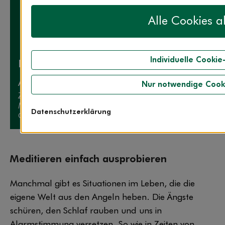
Alle Cookies a
Individuelle Cookie
Die Expertin zum Thema
Angela Homfeldt
Nur notwendige Cook
Zertifizierte Achtsamkeitstrainerin
Meditations- und Yogalehrerin sowie Diplom-
Datenschutzerklärung
Ökonomin in Essen
Meditieren einfach ausprobieren
Manchmal gibt es Situationen im Leben, die die
eigene Welt aus den Angeln heben. Die Ängste
schüren, den Schlaf rauben und uns in
Alarmstimmung versetzen. So wie in Zeiten von