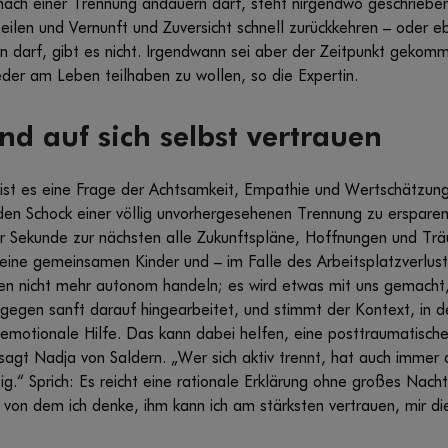
ach einer Trennung andauern darf, steht nirgendwo geschrieben. 
eilen und Vernunft und Zuversicht schnell zurückkehren – oder e
n darf, gibt es nicht. Irgendwann sei aber der Zeitpunkt geko
der am Leben teilhaben zu wollen, so die Expertin.
nd auf sich selbst vertrauen
ist es eine Frage der Achtsamkeit, Empathie und Wertschätzung
n Schock einer völlig unvorhergesehenen Trennung zu erspare
Sekunde zur nächsten alle Zukunftspläne, Hoffnungen und Trä
ine gemeinsamen Kinder und – im Falle des Arbeitsplatzverlus
nen nicht mehr autonom handeln; es wird etwas mit uns gemacht,
gegen sanft darauf hingearbeitet, und stimmt der Kontext, in d
e emotionale Hilfe. Das kann dabei helfen, eine posttraumatische
agt Nadja von Saldern. „Wer sich aktiv trennt, hat auch immer d
ig.“ Sprich: Es reicht eine rationale Erklärung ohne großes Nac
 von dem ich denke, ihm kann ich am stärksten vertrauen, mir di