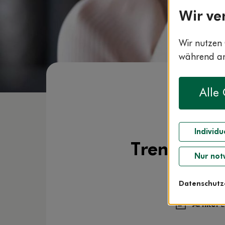
Wir ve
Wir nutzen 
während and
Alle
Individu
Trennungen
Nur not
Datenschutz
Artikel
L