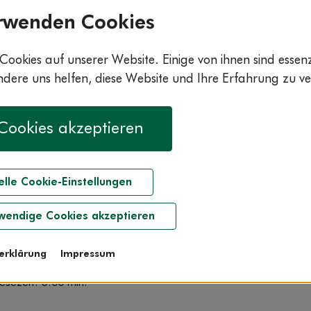
rwenden Cookies
Cookies auf unserer Website. Einige von ihnen sind essenzi
ere uns helfen, diese Website und Ihre Erfahrung zu ve
 Cookies akzeptieren
Startseite
Alltag
elle Cookie-Einstellungen
 verarbeiten – und positiv
wendige Cookies akzeptieren
blicken
erklärung
Impressum
esezeit: 3:00 min.