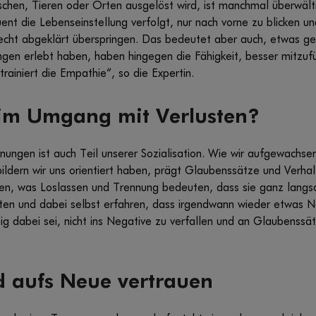
hen, Tieren oder Orten ausgelöst wird, ist manchmal überwälti
nt die Lebenseinstellung verfolgt, nur nach vorne zu blicken und
cht abgeklärt überspringen. Das bedeutet aber auch, etwas ge
gen erlebt haben, haben hingegen die Fähigkeit, besser mitzufü
rainiert die Empathie“, so die Expertin.
 im Umgang mit Verlusten?
ungen ist auch Teil unserer Sozialisation. Wie wir aufgewachsen
dern wir uns orientiert haben, prägt Glaubenssätze und Verhalt
llten, was Loslassen und Trennung bedeuten, dass sie ganz lan
ten und dabei selbst erfahren, dass irgendwann wieder etwas 
ig dabei sei, nicht ins Negative zu verfallen und an Glaubenssä
d aufs Neue vertrauen