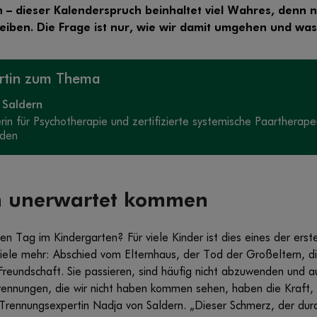
– dieser Kalenderspruch beinhaltet viel Wahres, denn
iben. Die Frage ist nur, wie wir damit umgehen und was
ertin zum Thema
 Saldern
erin für Psychotherapie und zertifizierte systemische Paartherap
Eden
 unerwartet kommen
ten Tag im Kindergarten? Für viele Kinder ist dies eines der ers
iele mehr: Abschied vom Elternhaus, der Tod der Großeltern, di
Freundschaft. Sie passieren, sind häufig nicht abzuwenden und 
Trennungen, die wir nicht haben kommen sehen, haben die Kraft,
 Trennungsexpertin Nadja von Saldern. „Dieser Schmerz, der dur