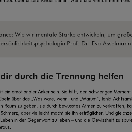
n Job oder unsere Kinder sehen. Weite und Vielfalt helfen uns 
nce: Wie wir mentale Stärke entwickeln, um groß
 Persönlichkeitspsychologin Prof. Dr. Eva Asselman
dir durch die Trennung helfen
 ein emotionaler Anker sein. Sie hilft, den schwierigen Moment 
übeln über das „Was wäre, wenn“ und „Warum“, lenkt Achtsamke
en Raum zu geben, sie durch bewusstes Atmen zu verkraften, ka
hmerz, aber vielleicht macht sie ihn erträglicher. Und gleichzeit
 Leben in der Gegenwart zu leben – und die Gewissheit zu spüre
eraus.