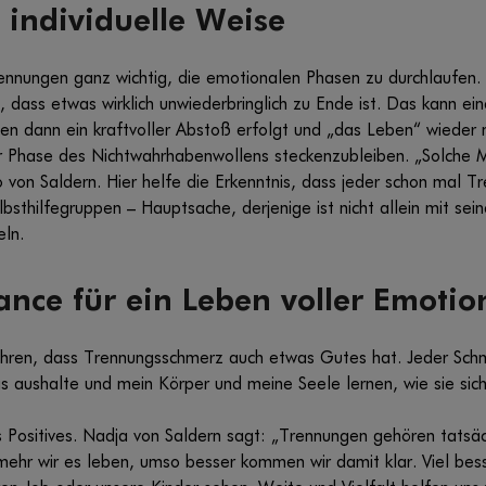
f individuelle Weise
rennungen ganz wichtig, die emotionalen Phasen zu durchlaufen
 dass etwas wirklich unwiederbringlich zu Ende ist. Das kann ei
 den dann ein kraftvoller Abstoß erfolgt und „das Leben“ wieder
der Phase des Nichtwahrhabenwollens steckenzubleiben. „Solche
 so von Saldern. Hier helfe die Erkenntnis, dass jeder schon mal 
lbsthilfegruppen – Hauptsache, derjenige ist nicht allein mit sei
eln.
ance für ein Leben voller Emoti
erfahren, dass Trennungsschmerz auch etwas Gutes hat. Jeder Sch
as aushalte und mein Körper und meine Seele lernen, wie sie sic
 Positives. Nadja von Saldern sagt: „Trennungen gehören tatsäc
e mehr wir es leben, umso besser kommen wir damit klar. Viel bess